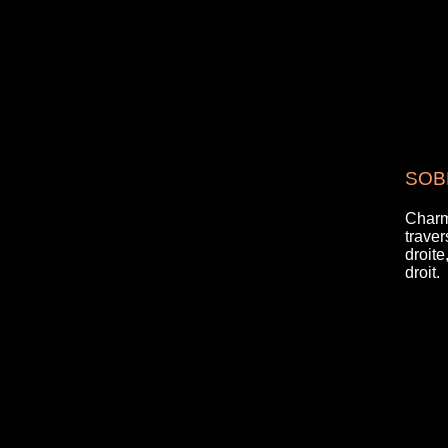
SOBR
Charm
traver
droit
droit.