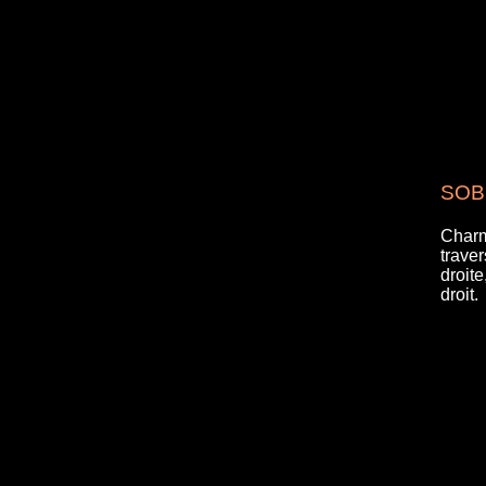
SOB
Charm
traver
droit
droit.